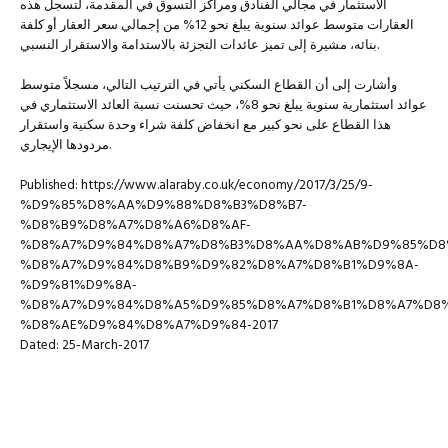
الاستثمار في مجالي الفنادق ومراكز التسوق في المقدمة، لتسجل هذه
العقارات متوسط عوائد سنوية يبلغ نحو 12% من إجمالي سعر العقار أو كلفة
بنائه، مشيرة إلى تميز عائدات التجزئة بالاستدامة والاستقرار النسبي.
وأشارت إلى أن القطاع السكني يأتي في الترتيب التالي، مسجلاً متوسط
عوائد استثمارية سنوية يبلغ نحو 8%، حيث تحسنت نسبة العائد الاستثماري في
هذا القطاع على نحو كبير مع انخفاض كلفة شراء وحدة سكنية واستقرار
مردودها الإيجاري.
Published: https://www.alaraby.co.uk/economy/2017/3/25/9-
%D9%85%D8%AA%D9%88%D8%B3%D8%B7-
%D8%B9%D8%A7%D8%A6%D8%AF-
%D8%A7%D9%84%D8%A7%D8%B3%D8%AA%D8%AB%D9%85%D8
%D8%A7%D9%84%D8%B9%D9%82%D8%A7%D8%B1%D9%8A-
%D9%81%D9%8A-
%D8%A7%D9%84%D8%A5%D9%85%D8%A7%D8%B1%D8%A7%D8
%D8%AE%D9%84%D8%A7%D9%84-2017
Dated: 25-March-2017