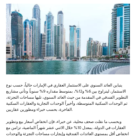
يتباين العائد السنوي على الاستثمار العقاري في الإمارات حالياً، حسب نوع
الاستثمار، ليتراوح بين 6% و12%، بمتوسط مقداره 9% سنوياً. وتأتي مشاريع
التطوير الفندقي في المقدمة من حيث العائد السنوي، تليها مساحات التجزئة،
ثم الوحدات السكنية المتوسطة، وأخيراً الوحدات التجارية والعقارات السكنية
الفاخرة، بحسب خبراء ومطورين عقاريين.
وبحسب ما نقلت صحف محلية، عن خبراء، فإن انخفاض أسعار بيع وتطوير
العقارات في الدولة، بمعدل 10% خلال الاثني عشر شهراً الماضية، تزامن مع
انخفاض أقل بمستوى العائدات الفندقية وإيجارات مساحات التجزئة والوحدات