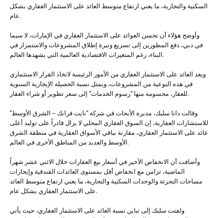
السكنية والتجارية، ما يعني ارتفاع متوسط العائد على الاستثمار العقاري بشكل
عام.
وأوضح هؤلاء أن تحسن العوائد على الاستثمار العقاري في الإمارات، لا سيما
في دبي، دفع المطورين إلى تسريع وتيرة إطلاق المشروعات والاستمرار في
البناء، رغم المتغيرات الاقتصادية العالمية التي يشهدها العالم.
ويعد العائد على الاستثمار العقاري من الأمور الرئيسة لاتخاذ القرار الاستثماري
في هذه النوعية من المشروعات، ويمثل نسبة الحصيلة الإيجارية السنوية
للعقار، محسومة منها “رسوم الخدمات” إلى سعر تطوير أو شراء العقار.
وقالت دانا سلبك، مديرة الأبحاث في شركة “نايت فرانك – الشرق الأوسط”
للاستشارات العقارية، إن السوق العقاري المحلي لا يزال قادراً على توليد أعلى
عائد على الاستثمار العقاري، مقارنة بباقي الأسواق العقارية في منطقة الشرق
الأوسط والعديد من المناطق الأخرى في العالم.
وأضافت أن الانخفاض الأخير في أسعار بيع العقارات خلال الاثني عشر شهراً
الماضية، تزامن مع انخفاض أقل بمستوى العائدات الفندقية وإيجارات
مساحات التجزئة والوحدات السكنية والتجارية، ما يعني ارتفاع متوسط العائد
على الاستثمار العقاري بشكل عام.
ولفتت سلبك إلى تباين نسبة العائد على الاستثمار العقاري، حيث يأتي