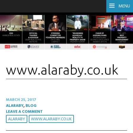
MENU
www.alaraby.co.uk
MARCH 25, 2017
ALARABY
,
BLOG
LEAVE A COMMENT
ALARABY
WWW.ALARABY.CO.UK