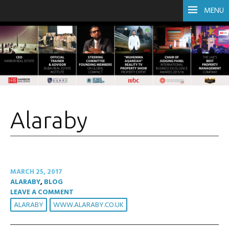
MENU
Alaraby
MARCH 25, 2017
ALARABY
,
BLOG
LEAVE A COMMENT
ALARABY
WWW.ALARABY.CO.UK