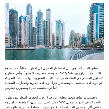
يتباين العائد السنوي على الاستثمار العقاري في الإمارات حالياً، حسب نوع
الاستثمار، ليتراوح بين 6% و12%، بمتوسط مقداره 9% سنوياً. وتأتي مشاريع
التطوير الفندقي في المقدمة من حيث العائد السنوي، تليها مساحات التجزئة،
ثم الوحدات السكنية المتوسطة، وأخيراً الوحدات التجارية والعقارات السكنية
الفاخرة، بحسب خبراء ومطورين عقاريين.
وبحسب ما نقلت صحف محلية، عن خبراء، فإن انخفاض أسعار بيع وتطوير
العقارات في الدولة، بمعدل 10% خلال الاثني عشر شهراً الماضية، تزامن مع
انخفاض أقل بمستوى العائدات الفندقية وإيجارات مساحات التجزئة والوحدات