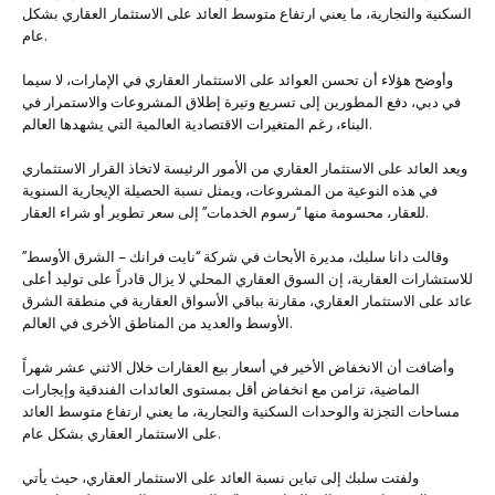
السكنية والتجارية، ما يعني ارتفاع متوسط العائد على الاستثمار العقاري بشكل
عام.
وأوضح هؤلاء أن تحسن العوائد على الاستثمار العقاري في الإمارات، لا سيما
في دبي، دفع المطورين إلى تسريع وتيرة إطلاق المشروعات والاستمرار في
البناء، رغم المتغيرات الاقتصادية العالمية التي يشهدها العالم.
ويعد العائد على الاستثمار العقاري من الأمور الرئيسة لاتخاذ القرار الاستثماري
في هذه النوعية من المشروعات، ويمثل نسبة الحصيلة الإيجارية السنوية
للعقار، محسومة منها “رسوم الخدمات” إلى سعر تطوير أو شراء العقار.
وقالت دانا سلبك، مديرة الأبحاث في شركة “نايت فرانك – الشرق الأوسط”
للاستشارات العقارية، إن السوق العقاري المحلي لا يزال قادراً على توليد أعلى
عائد على الاستثمار العقاري، مقارنة بباقي الأسواق العقارية في منطقة الشرق
الأوسط والعديد من المناطق الأخرى في العالم.
وأضافت أن الانخفاض الأخير في أسعار بيع العقارات خلال الاثني عشر شهراً
الماضية، تزامن مع انخفاض أقل بمستوى العائدات الفندقية وإيجارات
مساحات التجزئة والوحدات السكنية والتجارية، ما يعني ارتفاع متوسط العائد
على الاستثمار العقاري بشكل عام.
ولفتت سلبك إلى تباين نسبة العائد على الاستثمار العقاري، حيث يأتي