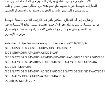
الاستثمار في مجالي الفنادق ومراكز التسوق في المقدمة، لتسجل هذه
العقارات متوسط عوائد سنوية يبلغ نحو 12% من إجمالي سعر العقار أو كلفة
بنائه، مشيرة إلى تميز عائدات التجزئة بالاستدامة والاستقرار النسبي.
وأشارت إلى أن القطاع السكني يأتي في الترتيب التالي، مسجلاً متوسط
عوائد استثمارية سنوية يبلغ نحو 8%، حيث تحسنت نسبة العائد الاستثماري في
هذا القطاع على نحو كبير مع انخفاض كلفة شراء وحدة سكنية واستقرار
مردودها الإيجاري.
Published: https://www.alaraby.co.uk/economy/2017/3/25/9-
%D9%85%D8%AA%D9%88%D8%B3%D8%B7-
%D8%B9%D8%A7%D8%A6%D8%AF-
%D8%A7%D9%84%D8%A7%D8%B3%D8%AA%D8%AB%D9%85%D8
%D8%A7%D9%84%D8%B9%D9%82%D8%A7%D8%B1%D9%8A-
%D9%81%D9%8A-
%D8%A7%D9%84%D8%A5%D9%85%D8%A7%D8%B1%D8%A7%D8
%D8%AE%D9%84%D8%A7%D9%84-2017
Dated: 25-March-2017