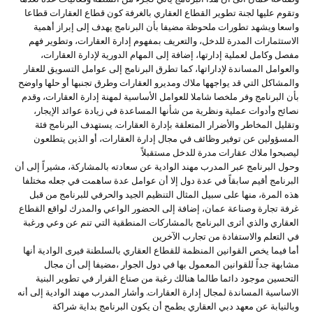
وتقوم عليها لجنة تطوير القطاع العقاري بالغرفة كون قطاع العقارات قطاعا
واسعا ويشهد تطورات ملحوظة مضيفا بأن البرنامج يهدف إلى إبراز أهمية
الاستثمارات المدرة للدخل، والتعريف بمفهوم إدارة العقارات، وتطوير فهم
مفصل وكامل لعملية إدارتها، إضافة إلى المهام الدورية لإدارة العقارات،
والعوامل المساندة لإداراتها، كما تطرق البرنامج إلى عوامل التسويق للعقار
والمشاكل التي قد يواجهها ملاك ومديرو العقارات وطرق تجنبها أو حلها واوضح
بأن البرنامج وفر ملخصا شاملا للعوامل الأساسية لمهنة إدارة العقارات، وقدم
نصائح وأدوات عملية ونظرية من شأنها المساعدة في زيادة عوائد الإيجار،
وتقليل المخاطر والأضرار المتعلقة بإدارة العقارات. يستهدف البرنامج فئة
المسؤولين عن توفير وظائف في مجال إدارة العقارات، أو الذين يتطلعون
ليصبحوا ملاك عقارات مدرة للدخل مستقبلاً
وحول البرنامج عبر المدرب مهند الوادية عن سعادته بالمشاركة، مشيراً إلى أن
البرنامج أقيم سابقاً في عدة دول إلا أن عوامل عدة ساهمت في جعله مختلفا
هذه المرة، منها على سبيل المثال التنظيم الجيد والحرفي للبرنامج من قبل
غرفة تجارة وصناعة عمان، إضافة إلى الحضور الواعي والمدرك لواقع القطاع
العقاري والذي أثرى البرنامج بالمشاركات المنطقية التي تنم عن وعي ورغبة
في التعلم والاستفادة من تجارب الآخرين
أما فيما يخص القوانين المنظمة للقطاع العقاري بالسلطنة فيرى الوادية أنها
مشابهة جداً للقوانين المعمول بها في دول الجوار ،مضيفا إلى أن مجال
التحسين موجود دائما طالما هنالك رغبة من صناع القرار في تطوير البنية
الاساسية المساندة لمجال إدارة العقارات. وأشار المدرب مهند الوادية إلى أنه
وبالنيابة عن معهد دبي العقاري يطمح أن يكون البرنامج بداية شراكة